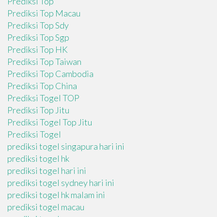
Prediksi Top
Prediksi Top Macau
Prediksi Top Sdy
Prediksi Top Sgp
Prediksi Top HK
Prediksi Top Taiwan
Prediksi Top Cambodia
Prediksi Top China
Prediksi Togel TOP
Prediksi Top Jitu
Prediksi Togel Top Jitu
Prediksi Togel
prediksi togel singapura hari ini
prediksi togel hk
prediksi togel hari ini
prediksi togel sydney hari ini
prediksi togel hk malam ini
prediksi togel macau