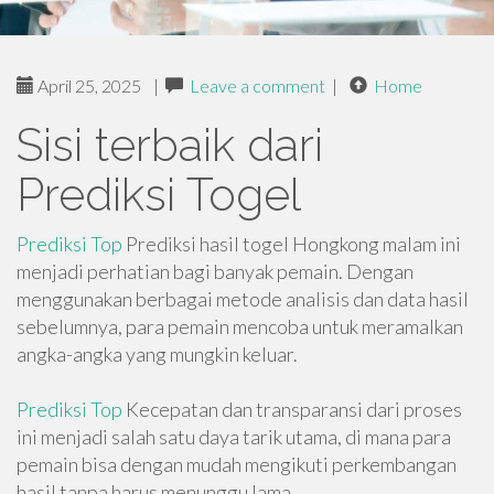
April 25, 2025
|
Leave a comment
|
Home
Sisi terbaik dari
Prediksi Togel
Prediksi Top
Prediksi hasil togel Hongkong malam ini
menjadi perhatian bagi banyak pemain. Dengan
menggunakan berbagai metode analisis dan data hasil
sebelumnya, para pemain mencoba untuk meramalkan
angka-angka yang mungkin keluar.
Prediksi Top
Kecepatan dan transparansi dari proses
ini menjadi salah satu daya tarik utama, di mana para
pemain bisa dengan mudah mengikuti perkembangan
hasil tanpa harus menunggu lama.