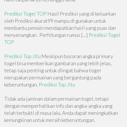
Prediksi Togel TOP
Hasil Prediksi yang di keluarkan
oleh Prediksi akurat99 mampu di gunakan untuk
membantu pemain mendapatkan hasil yang puas dan
menyenangkan . Perhitungan rumus […]
Prediksi Togel
TOP
Prediksi Top Jitu
Meskipun bocoran angka primary
togel bisa memberikan gambaran yang lebih jelas,
tetap saja penting untuk diingat bahwa togel
merupakan permainan yang bergantung pada
keberuntungan.
Prediksi Top Jitu
Tidak ada jaminan dalam permainan togel, tetapi
dengan memperhatikan info dan angka-angka yang
telah terbukti di masa lalu, Anda dapat meningkatkan
kemungkinan untuk meraih keberuntungan.