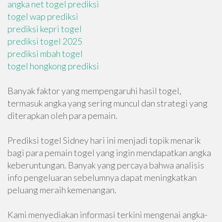
angka net togel prediksi
togel wap prediksi
prediksi kepri togel
prediksi togel 2025
prediksi mbah togel
togel hongkong prediksi
Banyak faktor yang mempengaruhi hasil togel,
termasuk angka yang sering muncul dan strategi yang
diterapkan oleh para pemain.
Prediksi togel Sidney hari ini menjadi topik menarik
bagi para pemain togel yang ingin mendapatkan angka
keberuntungan. Banyak yang percaya bahwa analisis
info pengeluaran sebelumnya dapat meningkatkan
peluang meraih kemenangan.
Kami menyediakan informasi terkini mengenai angka-