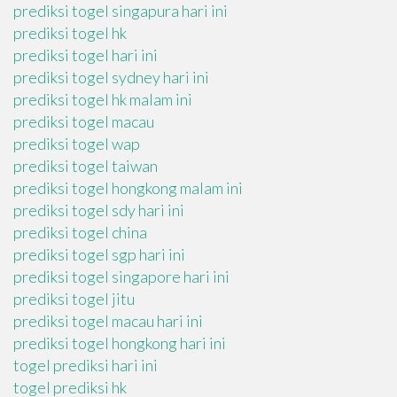
prediksi togel singapura hari ini
prediksi togel hk
prediksi togel hari ini
prediksi togel sydney hari ini
prediksi togel hk malam ini
prediksi togel macau
prediksi togel wap
prediksi togel taiwan
prediksi togel hongkong malam ini
prediksi togel sdy hari ini
prediksi togel china
prediksi togel sgp hari ini
prediksi togel singapore hari ini
prediksi togel jitu
prediksi togel macau hari ini
prediksi togel hongkong hari ini
togel prediksi hari ini
togel prediksi hk