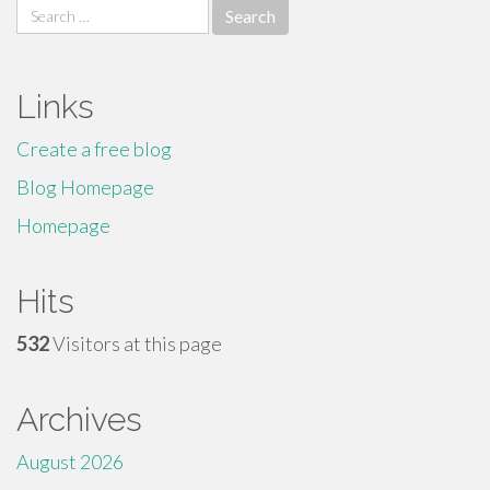
Search
for:
Links
Create a free blog
Blog Homepage
Homepage
Hits
532
Visitors at this page
Archives
August 2026