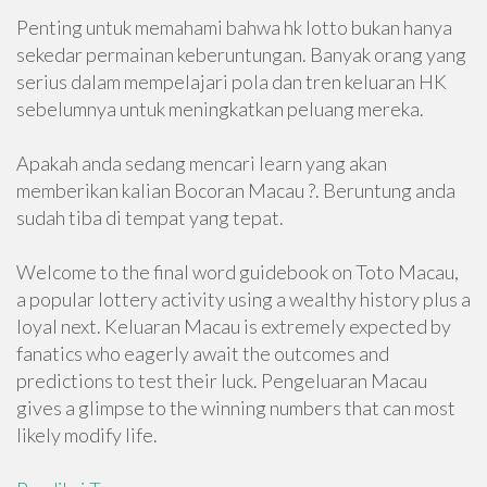
Penting untuk memahami bahwa hk lotto bukan hanya
sekedar permainan keberuntungan. Banyak orang yang
serius dalam mempelajari pola dan tren keluaran HK
sebelumnya untuk meningkatkan peluang mereka.
Apakah anda sedang mencari learn yang akan
memberikan kalian Bocoran Macau ?. Beruntung anda
sudah tiba di tempat yang tepat.
Welcome to the final word guidebook on Toto Macau,
a popular lottery activity using a wealthy history plus a
loyal next. Keluaran Macau is extremely expected by
fanatics who eagerly await the outcomes and
predictions to test their luck. Pengeluaran Macau
gives a glimpse to the winning numbers that can most
likely modify life.