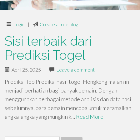
Login
|
Create a free blog
Sisi terbaik dari
Prediksi Togel
April 25, 2025
|
Leave a comment
Prediksi Top Prediksi hasil togel Hongkong malam ini
menjadi perhatian bagi banyak pemain. Dengan
menggunakan berbagai metode analisis dan data hasil
sebelumnya, para pemain mencoba untuk meramalkan
angka-angka yang mungkin k…
Read More